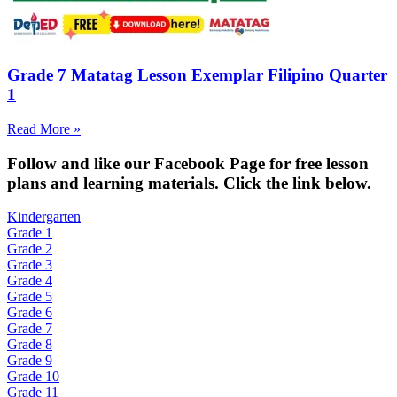
Grade 7 Matatag Lesson Exemplar Filipino Quarter
1
Read More »
Fol
low and like our Facebook Page for free lesson
plans and learning materials. Click the link below.
Kindergarten
Grade 1
Grade 2
Grade 3
Grade 4
Grade 5
Grade 6
Grade 7
Grade 8
Grade 9
Grade 10
Grade 11