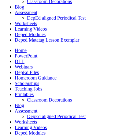
Classroom Decorations
Blog
Assessment
DepEd aligned Periodical Test
Worksheets
Learning Videos
Deped Modules
Deped Matatag Lesson Exemplar
Home
PowerPoint
DLL
Webinars
DepEd Files
Homeroom Guidance
Scholarships
Teaching Jobs
Printables
Classroom Decorations
Blog
Assessment
DepEd aligned Periodical Test
Worksheets
Learning Videos
Deped Modules