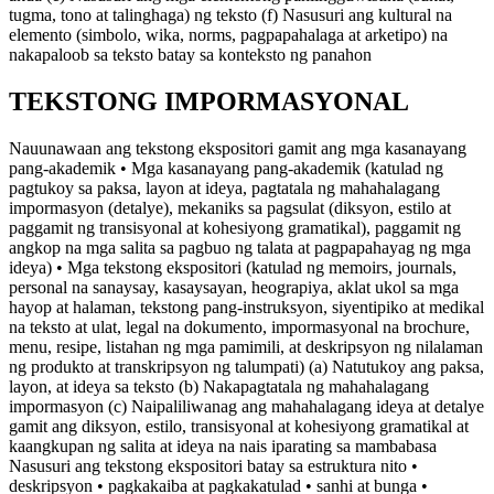
tugma, tono at talinghaga) ng teksto (f) Nasusuri ang kultural na
elemento (simbolo, wika, norms, pagpapahalaga at arketipo) na
nakapaloob sa teksto batay sa konteksto ng panahon
TEKSTONG IMPORMASYONAL
Nauunawaan ang tekstong ekspositori gamit ang mga kasanayang
pang-akademik • Mga kasanayang pang-akademik (katulad ng
pagtukoy sa paksa, layon at ideya, pagtatala ng mahahalagang
impormasyon (detalye), mekaniks sa pagsulat (diksyon, estilo at
paggamit ng transisyonal at kohesiyong gramatikal), paggamit ng
angkop na mga salita sa pagbuo ng talata at pagpapahayag ng mga
ideya) • Mga tekstong ekspositori (katulad ng memoirs, journals,
personal na sanaysay, kasaysayan, heograpiya, aklat ukol sa mga
hayop at halaman, tekstong pang-instruksyon, siyentipiko at medikal
na teksto at ulat, legal na dokumento, impormasyonal na brochure,
menu, resipe, listahan ng mga pamimili, at deskripsyon ng nilalaman
ng produkto at transkripsyon ng talumpati) (a) Natutukoy ang paksa,
layon, at ideya sa teksto (b) Nakapagtatala ng mahahalagang
impormasyon (c) Naipaliliwanag ang mahahalagang ideya at detalye
gamit ang diksyon, estilo, transisyonal at kohesiyong gramatikal at
kaangkupan ng salita at ideya na nais iparating sa mambabasa
Nasusuri ang tekstong ekspositori batay sa estruktura nito •
deskripsyon • pagkakaiba at pagkakatulad • sanhi at bunga •