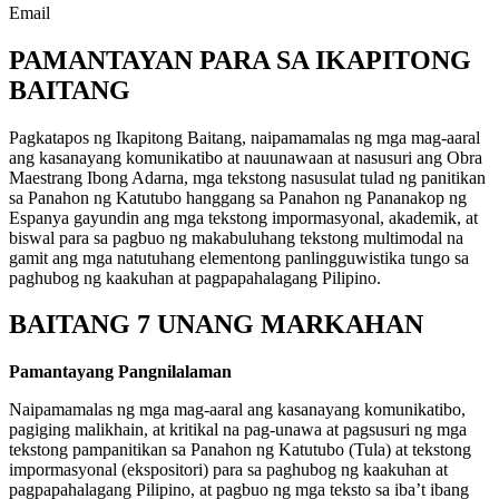
Email
PAMANTAYAN PARA SA IKAPITONG
BAITANG
Pagkatapos ng Ikapitong Baitang, naipamamalas ng mga mag-aaral
ang kasanayang komunikatibo at nauunawaan at nasusuri ang Obra
Maestrang Ibong Adarna, mga tekstong nasusulat tulad ng panitikan
sa Panahon ng Katutubo hanggang sa Panahon ng Pananakop ng
Espanya gayundin ang mga tekstong impormasyonal, akademik, at
biswal para sa pagbuo ng makabuluhang tekstong multimodal na
gamit ang mga natutuhang elementong panlingguwistika tungo sa
paghubog ng kaakuhan at pagpapahalagang Pilipino.
BAITANG 7 UNANG MARKAHAN
Pamantayang Pangnilalaman
Naipamamalas ng mga mag-aaral ang kasanayang komunikatibo,
pagiging malikhain, at kritikal na pag-unawa at pagsusuri ng mga
tekstong pampanitikan sa Panahon ng Katutubo (Tula) at tekstong
impormasyonal (ekspositori) para sa paghubog ng kaakuhan at
pagpapahalagang Pilipino, at pagbuo ng mga teksto sa iba’t ibang