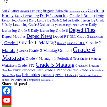
Tags
Catch up
3rd Quarter
Brigada Eskwela
Adviser Files
Blog
Canva templates
Friday
Daily Lesson log Grade 1 3rd qtr
Daily Lesson Log
Daily
Lesson log Grade 2
Daily Lesson log Grade 2 3rd qtr
Daily Lesson log Grade
Daily
3
Daily Lesson log Grade 3 3rd qtr
Daily Lesson log Grade 4 3rd qtr
Deped Files
lesson log Grade 5
Daily lesson log Grade 6
Deped News
Deped PT
Deped Modules
DLL Grade 3
DLL Grade
Grade 1 Matatag
Grade 2
Grade 1
Grade 2 DLL
5
Grade 2
Grade 4
Matatag
Grade 4
Grade 3 Matatag
Grade 3
Matatag
Grade 4 Matatag 4th Periodical Test
Grade 4 Matatag
Grade 5 Matatag
Grade4PT2
Worksheets
Graduation Program
Periodical test Grade 1
Periodical test Grade 5
Template
INSET
PowerPoint
Printables
Quarter 3
RPMS
Welcome back to
Games Templates
Scholarships
school PowerPoint Templates
Worksheets
Share this post!