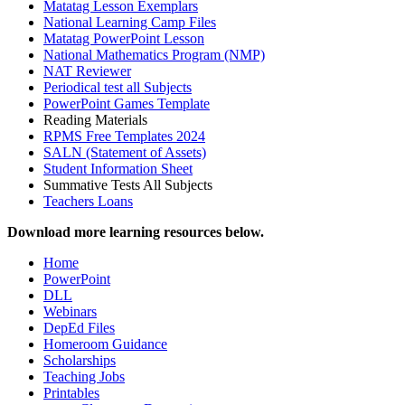
Matatag Lesson Exemplars
National Learning Camp Files
Matatag PowerPoint Lesson
National Mathematics Program (NMP)
NAT Reviewer
Periodical test all Subjects
PowerPoint Games Template
Reading Materials
RPMS Free Templates 2024
SALN (Statement of Assets)
Student Information Sheet
Summative Tests All Subjects
Teachers Loans
Download more learning resources below.
Home
PowerPoint
DLL
Webinars
DepEd Files
Homeroom Guidance
Scholarships
Teaching Jobs
Printables