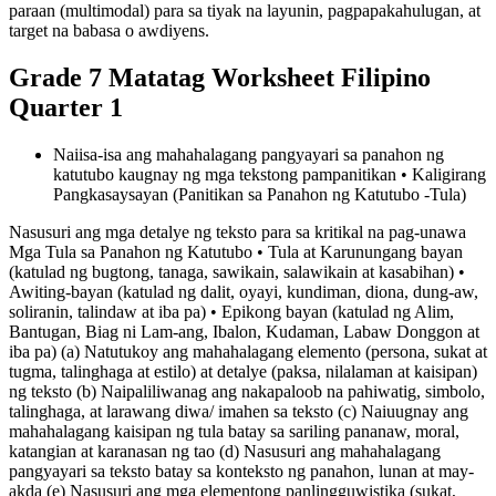
paraan (multimodal) para sa tiyak na layunin, pagpapakahulugan, at
target na babasa o awdiyens.
Grade 7 Matatag Worksheet Filipino
Quarter 1
Naiisa-isa ang mahahalagang pangyayari sa panahon ng
katutubo kaugnay ng mga tekstong pampanitikan • Kaligirang
Pangkasaysayan (Panitikan sa Panahon ng Katutubo -Tula)
Nasusuri ang mga detalye ng teksto para sa kritikal na pag-unawa
Mga Tula sa Panahon ng Katutubo • Tula at Karunungang bayan
(katulad ng bugtong, tanaga, sawikain, salawikain at kasabihan) •
Awiting-bayan (katulad ng dalit, oyayi, kundiman, diona, dung-aw,
soliranin, talindaw at iba pa) • Epikong bayan (katulad ng Alim,
Bantugan, Biag ni Lam-ang, Ibalon, Kudaman, Labaw Donggon at
iba pa) (a) Natutukoy ang mahahalagang elemento (persona, sukat at
tugma, talinghaga at estilo) at detalye (paksa, nilalaman at kaisipan)
ng teksto (b) Naipaliliwanag ang nakapaloob na pahiwatig, simbolo,
talinghaga, at larawang diwa/ imahen sa teksto (c) Naiuugnay ang
mahahalagang kaisipan ng tula batay sa sariling pananaw, moral,
katangian at karanasan ng tao (d) Nasusuri ang mahahalagang
pangyayari sa teksto batay sa konteksto ng panahon, lunan at may-
akda (e) Nasusuri ang mga elementong panlingguwistika (sukat,